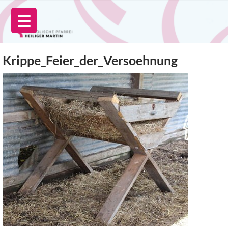
Zum
Inhalt
springen
Krippe_Feier_der_Versoehnung