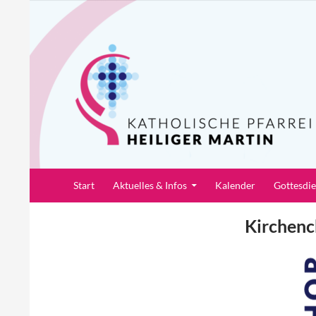
Zum
Inhalt
springen
Suchen
Pfarrei Heiliger Martin
Start
Aktuelles & Infos
Kalender
Gottesdi
Kirchenc