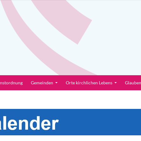
enstordnung
Gemeinden
Orte kirchlichen Lebens
Glaube