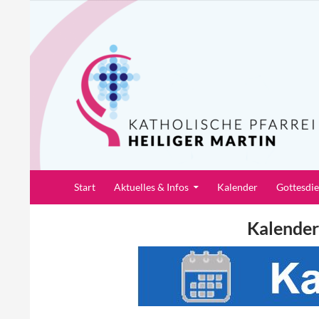
Zum
Inhalt
springen
Suchen
Pfarrei Heiliger Martin
Start
Aktuelles & Infos
Kalender
Gottesdi
Kalender