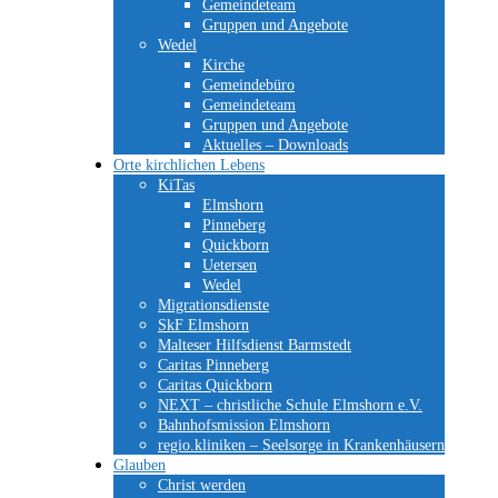
Gemeindeteam
Gruppen und Angebote
Wedel
Kirche
Gemeindebüro
Gemeindeteam
Gruppen und Angebote
Aktuelles – Downloads
Orte kirchlichen Lebens
KiTas
Elmshorn
Pinneberg
Quickborn
Uetersen
Wedel
Migrationsdienste
SkF Elmshorn
Malteser Hilfsdienst Barmstedt
Caritas Pinneberg
Caritas Quickborn
NEXT – christliche Schule Elmshorn e.V.
Bahnhofsmission Elmshorn
regio.kliniken – Seelsorge in Krankenhäusern
Glauben
Christ werden