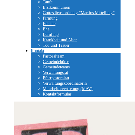
Taufe
Erstkommunion
Gottesdienstordnung “Martins Mitteilung”
Firmung
Beichte
Ehe
Berufung
Krankheit und Alter
Tod und Trauer
Kontakt
Pastoralteam
Gemeindebüros
Gemeindeteams
Verwaltungsrat
Pfarrpastoralrat
Verwaltungskoordinatorin
Mitarbeitervertretung (MAV)
Kontaktformular