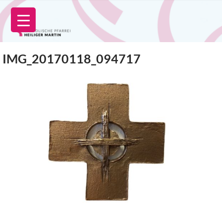
Zum
Inhalt
springen
IMG_20170118_094717