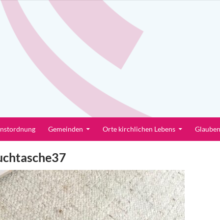
enstordnung
Gemeinden
Orte kirchlichen Lebens
Glaube
uchtasche37