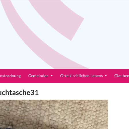
enstordnung
Gemeinden
Orte kirchlichen Lebens
Glaube
uchtasche31