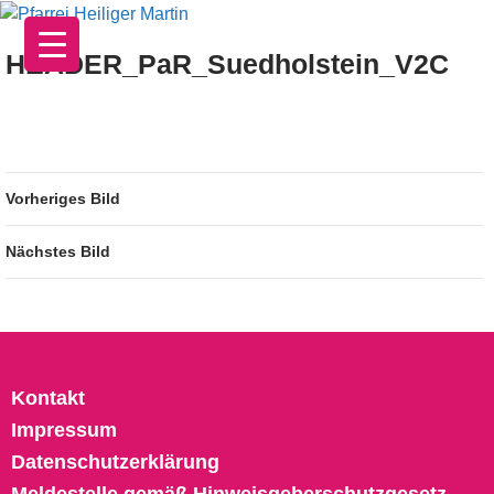
Zum
Inhalt
HEADER_PaR_Suedholstein_V2C
springen
Vorheriges Bild
Nächstes Bild
Kontakt
Impressum
Datenschutzerklärung
Meldestelle gemäß Hinweisgeberschutzgesetz