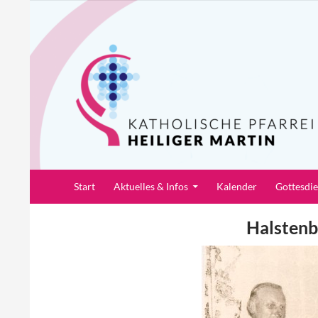
Zum
Inhalt
springen
Suchen
Pfarrei Heiliger Martin
Start
Aktuelles & Infos
Kalender
Gottesdi
Halstenb