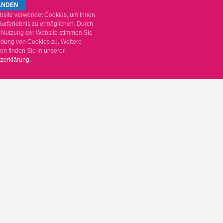
site verwendet Cookies, um Ihnen
Surferlebnis zu ermöglichen. Durch
e Nutzung der Website stimmen Sie
dung von Cookies zu. Weitere
en finden Sie in unserer
zerklärung.