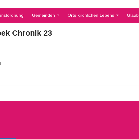
enstordnung
Gemeinden
Orte kirchlichen Lebens
Glaub
bek Chronik 23
d