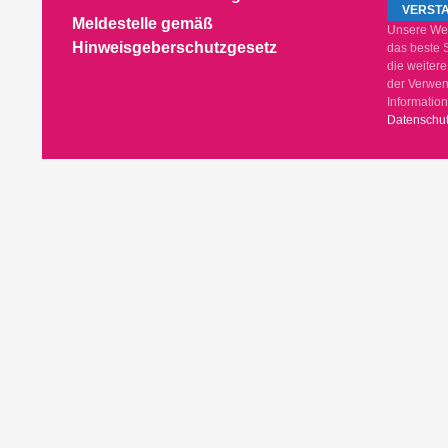
Meldestelle gemäß
Unsere Web
Hinweisgeberschutzgesetz
das beste 
die weiter
der Verwen
Information
Datenschut