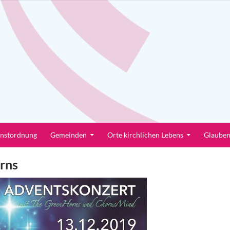
enstordnung
Gemeinden
Orte kirchlichen Lebens
Glaube
rns