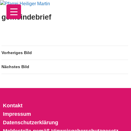
Zum
Inhalt
gemeindebrief
springen
Vorheriges Bild
Nächstes Bild
Kontakt
Impressum
Datenschutzerklärung
Meldestelle gemäß Hinweisgeberschutzgesetz