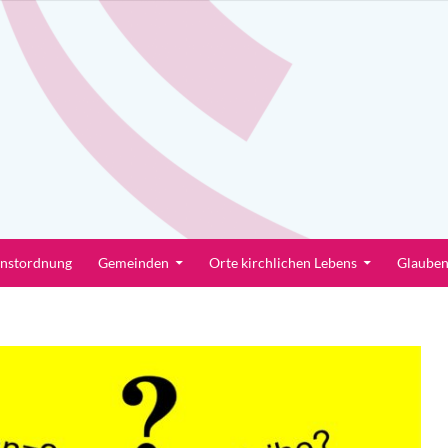
enstordnung
Gemeinden
Orte kirchlichen Lebens
Glaube