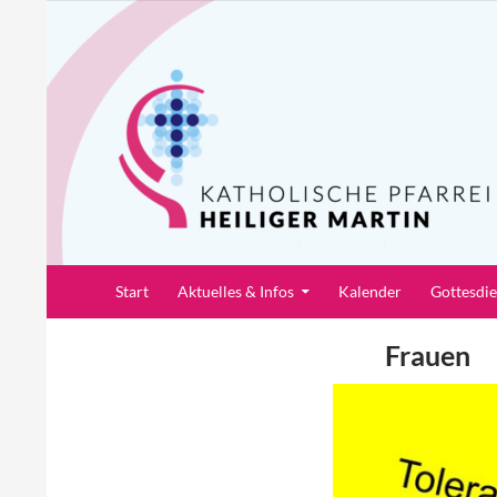
Zum
Inhalt
springen
Suchen
Pfarrei Heiliger Martin
Start
Aktuelles & Infos
Kalender
Gottesdi
Frauen