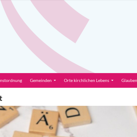
enstordnung
Gemeinden
Orte kirchlichen Lebens
Glaube
t