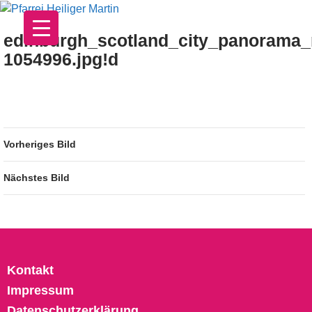
Zum
Inhalt
edinburgh_scotland_city_panorama_
springen
1054996.jpg!d
Vorheriges Bild
Nächstes Bild
Kontakt
Impressum
Datenschutzerklärung