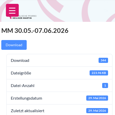
Zum
Inhalt
springen
MM 30.05.-07.06.2026
Download
Download
344
Dateigröße
223.96 KB
Datei-Anzahl
1
Erstellungsdatum
29. Mai 2026
Zuletzt aktualisiert
29. Mai 2026