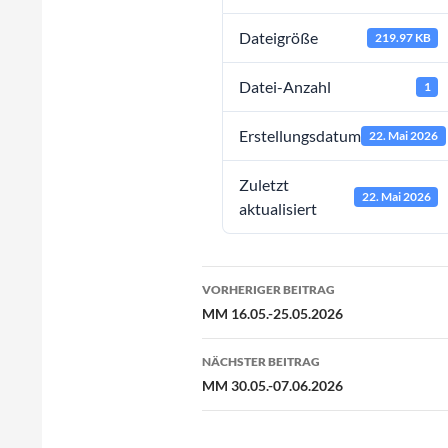
Dateigröße
219.97 KB
Datei-Anzahl
1
Erstellungsdatum
22. Mai 2026
Zuletzt
22. Mai 2026
aktualisiert
Beitragsnavigation
VORHERIGER BEITRAG
MM 16.05.-25.05.2026
NÄCHSTER BEITRAG
MM 30.05.-07.06.2026