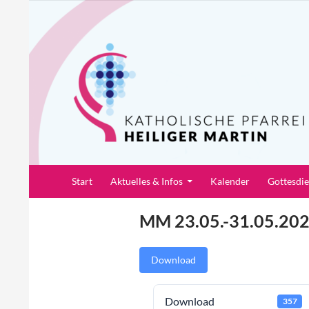
Zum
Inhalt
springen
Suchen
Pfarrei Heiliger Martin
Start
Aktuelles & Infos
Kalender
Gottesdi
MM 23.05.-31.05.20
Download
Download
357