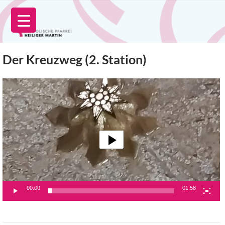
Zum
Inhalt
springen
Der Kreuzweg (2. Station)
Video-
Player
00:00
01:58