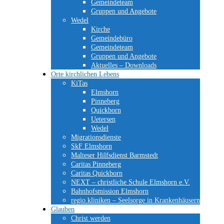
Gemeindeteam
Gruppen und Angebote
Wedel
Kirche
Gemeindebüro
Gemeindeteam
Gruppen und Angebote
Aktuelles – Downloads
Orte kirchlichen Lebens
KiTas
Elmshorn
Pinneberg
Quickborn
Uetersen
Wedel
Migrationsdienste
SkF Elmshorn
Malteser Hilfsdienst Barmstedt
Caritas Pinneberg
Caritas Quickborn
NEXT – christliche Schule Elmshorn e.V.
Bahnhofsmission Elmshorn
regio.kliniken – Seelsorge in Krankenhäusern
Glauben
Christ werden