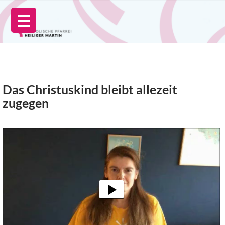
Zum
Inhalt
springen
Das Christuskind bleibt allezeit
zugegen
Video-
Player