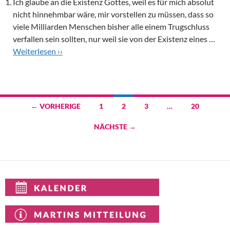
Ich glaube an die Existenz Gottes, weil es für mich absolut
nicht hinnehmbar wäre, mir vorstellen zu müssen, dass so
viele Milliarden Menschen bisher alle einem Trugschluss
verfallen sein sollten, nur weil sie von der Existenz eines …
Weiterlesen ››
Beitragsnavigation
← VORHERIGE
1
2
3
…
20
NÄCHSTE →