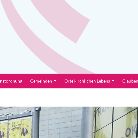
enstordnung
Gemeinden
Orte kirchlichen Lebens
Glaube