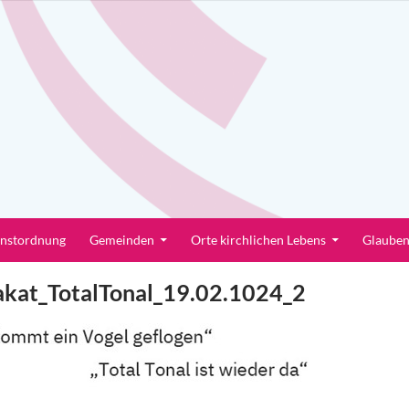
enstordnung
Gemeinden
Orte kirchlichen Lebens
Glaube
kat_TotalTonal_19.02.1024_2