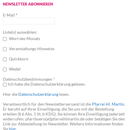
NEWSLETTER ABONNIEREN
E-Mail
*
Liste(n) auswählen:
Wort des Monats
Veranstaltungs-Hinweise
Quickborn
Wedel
Datenschutzbestimmungen *
Ich habe die Datenschutzerklärung gelesen.
Hier die
Datenschutzerklärung
lesen.
Verantwortlich für den Newsletterversand ist die
Pfarrei Hl. Martin
.
Er beruht auf Ihrer Einwilligung, die Sie uns mit der Bestellung
erteilen (§ 6 Abs. 1 lit. b KDG). Sie können Ihre Einwilligung jederzeit
widerrufen: pfarrbuero(at)pfarreihlmartin.de oder betätigen Sie den
Link zur Abbestellung im Newsletter. Weitere Informationen finden
Sie
hier
.