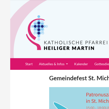
Zum
Inhalt
springen
Suchen
Pfarrei Heiliger Martin
Start
Aktuelles & Infos
Kalender
Gottesdi
Gemeindefest St. Mic