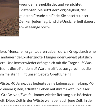
Freunden, sie gefährdet und vernichtet
Existenzen. Sie setzt der Sorglosigkeit, der
gelösten Freude ein Ende. Sie besetzt unser
Denken jeden Tag. Und die Unsicherheit dauert
an- wie lange noch?
ie es Menschen ergeht, deren Leben durch Krieg, durch eine
 andauernde Existenznöte, Hunger oder Gewalt plötzlich
liert. Und immer wieder drängt sich mir die Frage auf: Was
ifft uns diese Pandemie? Warum trifft es ausgerechnet die
 meisten? Hilft unser Gebet? Greift Er ein?
 Wüste. 40 Jahre, das bedeutet eine Lebensspanne lang. 40
d einem guten, erfüllten Leben mit ihrem Gott. In dieser
bt: Große Not, Zweifel, immer wieder Rettung aus höchster
t. Diese Zeit in der Wüste war aber auch jene Zeit, in der
. Sie fragten nach Gott und erfuhren seinen Namen: Ich