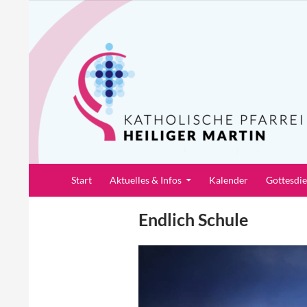
Zum
Inhalt
springen
Suchen
Pfarrei Heiliger Martin
Start
Aktuelles & Infos
Kalender
Gottesdi
Endlich Schule