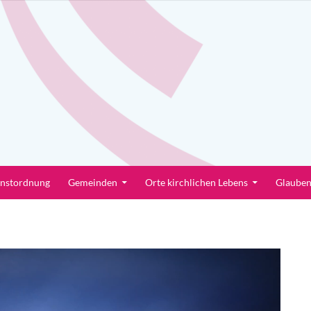
enstordnung
Gemeinden
Orte kirchlichen Lebens
Glaube