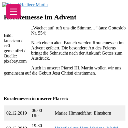
Zum
Inhalt
springen
Roratemesse im Advent
„Wachet auf, ruft uns die Stimme…“ (aus: Gotteslob
Nr. 554)
Bild:
kmicican /
Nach einem alten Brauch werden Roratemessen im
cc0 –
Advent gefeiert. Die besondere Art des Feierns
gemeinfrei /
bringt die Sehnsucht nach der Ankunft Gottes zum
Quelle:
Ausdruck.
pixabay.com
Auch in unserer Pfarrei Hl. Martin wollen wir uns
gemeinsam auf die Geburt Jesu Christi einstimmen.
Roratemessen in unserer Pfarrei:
06.00
02.12.2019
Mariae Himmelfahrt, Elmshorn
Uhr
19.30