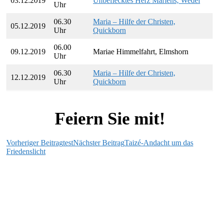
03.12.2019
Unbeflecktes Herz Mariens, Wedel
Uhr
06.30
Maria – Hilfe der Christen,
05.12.2019
Uhr
Quickborn
06.00
09.12.2019
Mariae Himmelfahrt, Elmshorn
Uhr
06.30
Maria – Hilfe der Christen,
12.12.2019
Uhr
Quickborn
Feiern Sie mit!
Beitragsnavigation
Vorheriger Beitrag
test
Nächster Beitrag
Taizé-Andacht um das
Friedenslicht