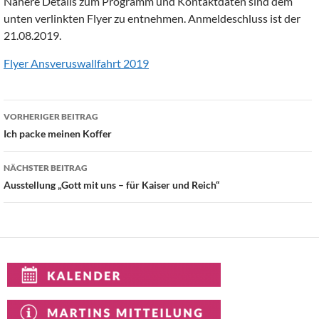
Nähere Details zum Programm und Kontaktdaten sind dem
unten verlinkten Flyer zu entnehmen. Anmeldeschluss ist der
21.08.2019.
Flyer Ansveruswallfahrt 2019
Beitragsnavigation
VORHERIGER BEITRAG
Ich packe meinen Koffer
NÄCHSTER BEITRAG
Ausstellung „Gott mit uns – für Kaiser und Reich“