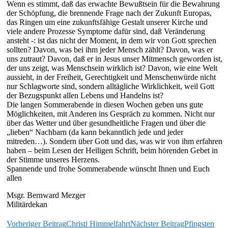
Wenn es stimmt, daß das erwachte Bewußtsein für die Bewahrung
der Schöpfung, die brennende Frage nach der Zukunft Europas,
das Ringen um eine zukunftsfähige Gestalt unserer Kirche und
viele andere Prozesse Symptome dafür sind, daß Veränderung
ansteht -: ist das nicht der Moment, in dem wir von Gott sprechen
sollten? Davon, was bei ihm jeder Mensch zählt? Davon, was er
uns zutraut? Davon, daß er in Jesus unser Mitmensch geworden ist,
der uns zeigt, was Menschsein wirklich ist? Davon, wie eine Welt
aussieht, in der Freiheit, Gerechtigkeit und Menschenwürde nicht
nur Schlagworte sind, sondern alltägliche Wirklichkeit, weil Gott
der Bezugspunkt allen Lebens und Handelns ist?
Die langen Sommerabende in diesen Wochen geben uns gute
Möglichkeiten, mit Anderen ins Gespräch zu kommen. Nicht nur
über das Wetter und über gesundheitliche Fragen und über die
„lieben“ Nachbarn (da kann bekanntlich jede und jeder
mitreden…). Sondern über Gott und das, was wir von ihm erfahren
haben – beim Lesen der Heiligen Schrift, beim hörenden Gebet in
der Stimme unseres Herzens.
Spannende und frohe Sommerabende wünscht Ihnen und Euch
allen
Msgr. Bernward Mezger
Militärdekan
Beitragsnavigation
Vorheriger Beitrag
Christi Himmelfahrt
Nächster Beitrag
Pfingsten