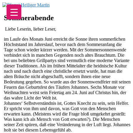
Zum
Inhalt
springen
Sommerabende
Liebe Leserin, lieber Leser,
im Laufe des Monats Juni erreicht die Sonne ihren sommerlichen
Höchststand im Jahreslauf, bevor nach dem Sommeranfang die
Tage schon wieder kürzer werden. Mit der Sommersonnenwende
verbindet sich in manchen Gegenden noch altes Brauchtum. Die
bei uns beliebten Grillpartys sind vermutlich eine moderne Variante
dieser Traditionen. Als im frühen Mittelalter die heidnische Kultur
nach und nach durch eine christliche ersetzt wurde, hat man die
alten Bräuche nicht abgeschafft, sondern ihnen eine neue
Bedeutung gegeben. So wurde aus der Sonnenwendfeier mit seinen
Feuern das Geburtsfest des Täufers Johannes. Sechs Monate vor
Weihnachten weist sein Feiertag am 24. Juni auf Christus hin, der
das wahre Licht der Welt ist.
Johannes‘ Selbstverständnis ist, Gottes Knecht zu sein, sein Helfer.
Er spricht von ihm und davon, was Gott von den Menschen
erwarten kann. (Meistens wird die Frage bloß umgekehrt gestellt:
Was kann ich als Mensch von Gott erwarten?). Die Menschen
seiner Zeit spüren, daß eine Veränderung in der Luft liegt. Johannes
holt sie bei diesem Lebensgefühl ab.