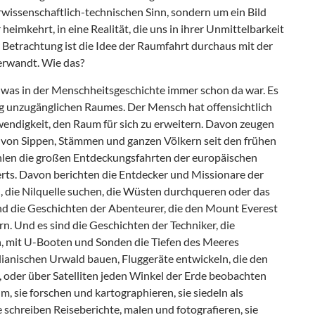
wissenschaftlich-technischen Sinn, sondern um ein Bild
heimkehrt, in eine Realität, die uns in ihrer Unmittelbarkeit
r Betrachtung ist die Idee der Raumfahrt durchaus mit der
verwandt. Wie das?
, was in der Menschheitsgeschichte immer schon da war. Es
ng unzugänglichen Raumes. Der Mensch hat offensichtlich
ndigkeit, den Raum für sich zu erweitern. Davon zeugen
on Sippen, Stämmen und ganzen Völkern seit den frühen
hlen die großen Entdeckungsfahrten der europäischen
erts. Davon berichten die Entdecker und Missionare der
, die Nilquelle suchen, die Wüsten durchqueren oder das
ind die Geschichten der Abenteurer, die den Mount Everest
. Und es sind die Geschichten der Techniker, die
en, mit U-Booten und Sonden die Tiefen des Meeres
lianischen Urwald bauen, Fluggeräte entwickeln, die den
 oder über Satelliten jeden Winkel der Erde beobachten
m, sie forschen und kartographieren, sie siedeln als
 schreiben Reiseberichte, malen und fotografieren, sie