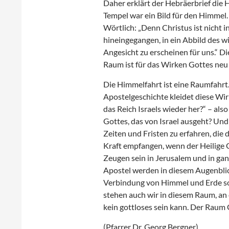
Daher erklärt der Hebräerbrief die H
Tempel war ein Bild für den Himmel. 
Wörtlich: „Denn Christus ist nicht
hineingegangen, in ein Abbild des w
Angesicht zu erscheinen für uns.“ Di
Raum ist für das Wirken Gottes neu
Die Himmelfahrt ist eine Raumfahrt.
Apostelgeschichte kleidet diese Wirk
das Reich Israels wieder her?“ – al
Gottes, das von Israel ausgeht? Und 
Zeiten und Fristen zu erfahren, die 
Kraft empfangen, wenn der Heilige 
Zeugen sein in Jerusalem und in gan
Apostel werden in diesem Augenblic
Verbindung von Himmel und Erde so
stehen auch wir in diesem Raum, an e
kein gottloses sein kann. Der Raum G
(Pfarrer Dr. Georg Bergner)