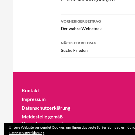
Beitragsnavigation
VORHERIGER BEITRAG
Der wahre Weinstock
NÄCHSTER BEITRAG
Suche Frieden
Kontakt
Impressum
Datenschutzerklärung
Meldestelle gemäß
Hinweisgeberschutzgesetz
Unsere Website verwendet Cookies, um Ihnen das beste Surferlebnis zu ermöglic
Datenschutzerklärung.