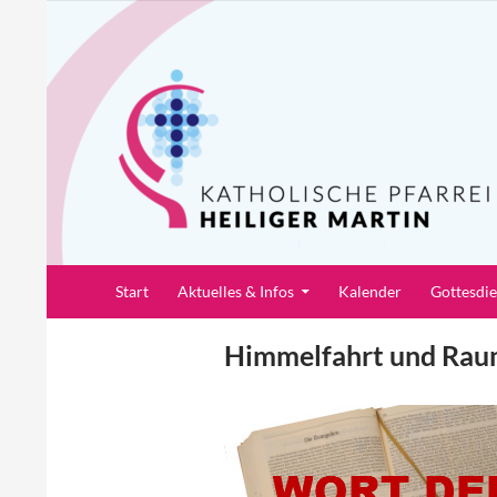
Zum
Inhalt
springen
Suchen
Pfarrei Heiliger Martin
Start
Aktuelles & Infos
Kalender
Gottesdi
Himmelfahrt und Rau