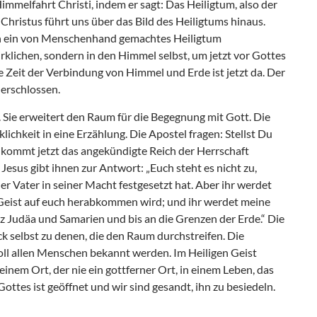
immelfahrt Christi, indem er sagt: Das Heiligtum, also der
Christus führt uns über das Bild des Heiligtums hinaus.
 in ein von Menschenhand gemachtes Heiligtum
irklichen, sondern in den Himmel selbst, um jetzt vor Gottes
e Zeit der Verbindung von Himmel und Erde ist jetzt da. Der
 erschlossen.
 Sie erweitert den Raum für die Begegnung mit Gott. Die
lichkeit in eine Erzählung. Die Apostel fragen: Stellst Du
so kommt jetzt das angekündigte Reich der Herrschaft
Jesus gibt ihnen zur Antwort: „Euch steht es nicht zu,
der Vater in seiner Macht festgesetzt hat. Aber ihr werdet
Geist auf euch herabkommen wird; und ihr werdet meine
z Judäa und Samarien und bis an die Grenzen der Erde.“ Die
k selbst zu denen, die den Raum durchstreifen. Die
ll allen Menschen bekannt werden. Im Heiligen Geist
inem Ort, der nie ein gottferner Ort, in einem Leben, das
ottes ist geöffnet und wir sind gesandt, ihn zu besiedeln.