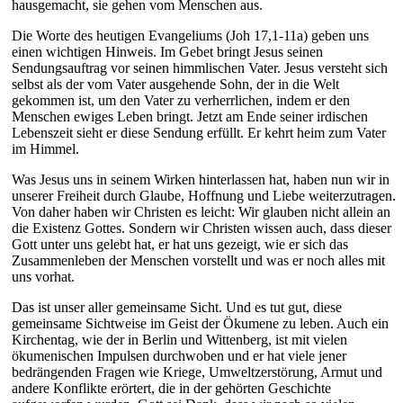
hausgemacht, sie gehen vom Menschen aus.
Die Worte des heutigen Evangeliums (Joh 17,1-11a) geben uns
einen wichtigen Hinweis. Im Gebet bringt Jesus seinen
Sendungsauftrag vor seinen himmlischen Vater. Jesus versteht sich
selbst als der vom Vater ausgehende Sohn, der in die Welt
gekommen ist, um den Vater zu verherrlichen, indem er den
Menschen ewiges Leben bringt. Jetzt am Ende seiner irdischen
Lebenszeit sieht er diese Sendung erfüllt. Er kehrt heim zum Vater
im Himmel.
Was Jesus uns in seinem Wirken hinterlassen hat, haben nun wir in
unserer Freiheit durch Glaube, Hoffnung und Liebe weiterzutragen.
Von daher haben wir Christen es leicht: Wir glauben nicht allein an
die Existenz Gottes. Sondern wir Christen wissen auch, dass dieser
Gott unter uns gelebt hat, er hat uns gezeigt, wie er sich das
Zusammenleben der Menschen vorstellt und was er noch alles mit
uns vorhat.
Das ist unser aller gemeinsame Sicht. Und es tut gut, diese
gemeinsame Sichtweise im Geist der Ökumene zu leben. Auch ein
Kirchentag, wie der in Berlin und Wittenberg, ist mit vielen
ökumenischen Impulsen durchwoben und er hat viele jener
bedrängenden Fragen wie Kriege, Umweltzerstörung, Armut und
andere Konflikte erörtert, die in der gehörten Geschichte