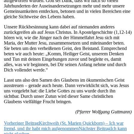
aufgeworfen wurden. Gott sei Dank, dass wir nach so vielen
Jahrhunderten der Auseinandersetzungen mehr und mehr unsere
Gemeinsamkeiten entdecken, betonen und in vielen Bereichen eine
gleiche Sichtweise des Lebens haben.
Unsere Rückbesinnung kann dabei auf niemanden anderes
zurückgreifen als auf Jesus Christus. In Apostelgeschichte (1,12-14)
hören wir, wie die Jünger nach der Himmelfahrt Jesu sich mit
Maria, der Mutter Jesu, zusammensetzen und miteinander beten.
Sie beten um den verheißenen Geist, den Beistand. Entsprechend
beten wir auch heute: „Komm, Heiliger Geist, unserem Denken
und Tun mit deinen Eingebungen zuvor und begleite es, damit
alles, was wir beginnen, bei Dir seinen Anfang nehme und durch
Dich vollendet werde.“
Lasst uns also den Samen des Glaubens im ökumenischen Geist
ausstreuen – gerade auch heute. Dann verwirklicht sich, was Jesus
uns vorgelebt hat: die Liebe Gottes zu uns wurde durch ihn
sichtbar. Durch unser Zutun wird dieser Same christlichen
Glaubens vielfältige Frucht bringen.
(Pfarrer Wolfgang Guttmann)
Beitragsnavigation
Vorheriger Beitrag
Kirchweih (St. Marien Quickborn) – Ich war
fremd, und ihr habt mich aufgenommen
Nächster Beitrag
Ich kann
nicht glauben…