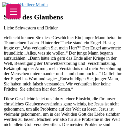
Zum
Inhalt
springen
Same des Glaubens
Liebe Schwestern und Brüder,
vielleicht kennen Sie diese Geschichte: Ein junger Mann betrat im
Traum einen Laden. Hinter der Theke stand ein Engel. Hastig
fragte er: „Was verkaufen Sie, mein Herr?“ Der Engel antwortete
freundlich: „Alles, was sie wollen.“ Der junge Mann begann
aufzuzählen: „Dann hätte ich gern das Ende aller Kriege in der
Welt, Beseitigung der Umweltzerstörung und -verschmutzung,
Bekämpfung der Armut, mehr Verständnis und mehr Versöhnung
der Menschen untereinander und – und dann noch…“ Da fiel ihm
der Engel ins Wort und sagte: „Entschuldigen Sie, junger Mann,
Sie haben mich falsch verstanden. Wir verkaufen hier keine
Früchte. Sie erhalten hier den Samen.“
Diese Geschichte leitet uns hin zu einer Einsicht, die für unser
christliches Glaubensverständnis ganz wichtig ist: Jesus ist nicht
gekommen, um alle Probleme auf der Welt zu lösen. Jesus ist
vielmehr gekommen, um in der Welt den Gott der Liebe sichtbar
werden zu lassen. Machen wir also für alle Probleme in der Welt
nicht allein Gott verantwortlich. Die meisten Probleme sind