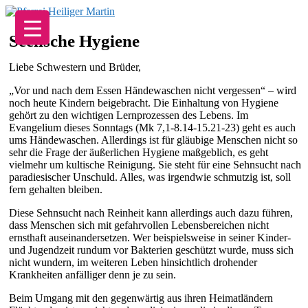
Zum
Inhalt
springen
Seelische Hygiene
Liebe Schwestern und Brüder,
„Vor und nach dem Essen Händewaschen nicht vergessen“ – wird
noch heute Kindern beigebracht. Die Einhaltung von Hygiene
gehört zu den wichtigen Lernprozessen des Lebens. Im
Evangelium dieses Sonntags (Mk 7,1-8.14-15.21-23) geht es auch
ums Händewaschen. Allerdings ist für gläubige Menschen nicht so
sehr die Frage der äußerlichen Hygiene maßgeblich, es geht
vielmehr um kultische Reinigung. Sie steht für eine Sehnsucht nach
paradiesischer Unschuld. Alles, was irgendwie schmutzig ist, soll
fern gehalten bleiben.
Diese Sehnsucht nach Reinheit kann allerdings auch dazu führen,
dass Menschen sich mit gefahrvollen Lebensbereichen nicht
ernsthaft auseinandersetzen. Wer beispielsweise in seiner Kinder-
und Jugendzeit rundum vor Bakterien geschützt wurde, muss sich
nicht wundern, im weiteren Leben hinsichtlich drohender
Krankheiten anfälliger denn je zu sein.
Beim Umgang mit den gegenwärtig aus ihren Heimatländern