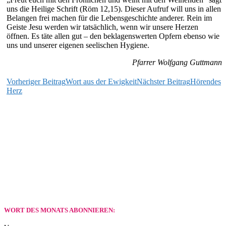
uns die Heilige Schrift (Röm 12,15). Dieser Aufruf will uns in allen
Belangen frei machen für die Lebensgeschichte anderer. Rein im
Geiste Jesu werden wir tatsächlich, wenn wir unsere Herzen
öffnen. Es täte allen gut – den beklagenswerten Opfern ebenso wie
uns und unserer eigenen seelischen Hygiene.
Pfarrer Wolfgang Guttmann
Beitragsnavigation
Vorheriger Beitrag
Wort aus der Ewigkeit
Nächster Beitrag
Hörendes
Herz
WORT DES MONATS ABONNIEREN: