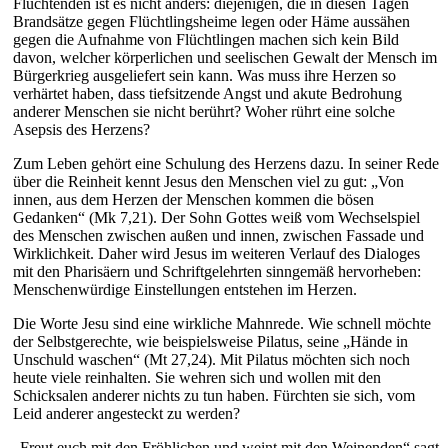
Flüchtenden ist es nicht anders: diejenigen, die in diesen Tagen
Brandsätze gegen Flüchtlingsheime legen oder Häme aussähen
gegen die Aufnahme von Flüchtlingen machen sich kein Bild
davon, welcher körperlichen und seelischen Gewalt der Mensch im
Bürgerkrieg ausgeliefert sein kann. Was muss ihre Herzen so
verhärtet haben, dass tiefsitzende Angst und akute Bedrohung
anderer Menschen sie nicht berührt? Woher rührt eine solche
Asepsis des Herzens?
Zum Leben gehört eine Schulung des Herzens dazu. In seiner Rede
über die Reinheit kennt Jesus den Menschen viel zu gut: „Von
innen, aus dem Herzen der Menschen kommen die bösen
Gedanken“ (Mk 7,21). Der Sohn Gottes weiß vom Wechselspiel
des Menschen zwischen außen und innen, zwischen Fassade und
Wirklichkeit. Daher wird Jesus im weiteren Verlauf des Dialoges
mit den Pharisäern und Schriftgelehrten sinngemäß hervorheben:
Menschenwürdige Einstellungen entstehen im Herzen.
Die Worte Jesu sind eine wirkliche Mahnrede. Wie schnell möchte
der Selbstgerechte, wie beispielsweise Pilatus, seine „Hände in
Unschuld waschen“ (Mt 27,24). Mit Pilatus möchten sich noch
heute viele reinhalten. Sie wehren sich und wollen mit den
Schicksalen anderer nichts zu tun haben. Fürchten sie sich, vom
Leid anderer angesteckt zu werden?
„Freut euch mit den Fröhlichen und weint mit den Weinenden“ sagt