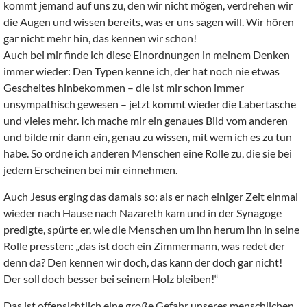
kommt jemand auf uns zu, den wir nicht mögen, verdrehen wir
die Augen und wissen bereits, was er uns sagen will. Wir hören
gar nicht mehr hin, das kennen wir schon!
Auch bei mir finde ich diese Einordnungen in meinem Denken
immer wieder: Den Typen kenne ich, der hat noch nie etwas
Gescheites hinbekommen – die ist mir schon immer
unsympathisch gewesen – jetzt kommt wieder die Labertasche
und vieles mehr. Ich mache mir ein genaues Bild vom anderen
und bilde mir dann ein, genau zu wissen, mit wem ich es zu tun
habe. So ordne ich anderen Menschen eine Rolle zu, die sie bei
jedem Erscheinen bei mir einnehmen.
Auch Jesus erging das damals so: als er nach einiger Zeit einmal
wieder nach Hause nach Nazareth kam und in der Synagoge
predigte, spürte er, wie die Menschen um ihn herum ihn in seine
Rolle pressten: „das ist doch ein Zimmermann, was redet der
denn da? Den kennen wir doch, das kann der doch gar nicht!
Der soll doch besser bei seinem Holz bleiben!“
Das ist offensichtlich eine große Gefahr unseres menschlichen