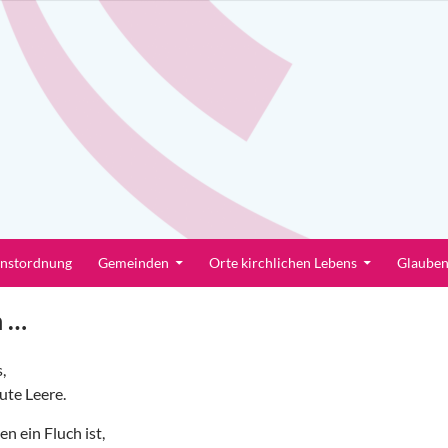
enstordnung
Gemeinden
Orte kirchlichen Lebens
Glaube
n …
,
ute Leere.
n ein Fluch ist,