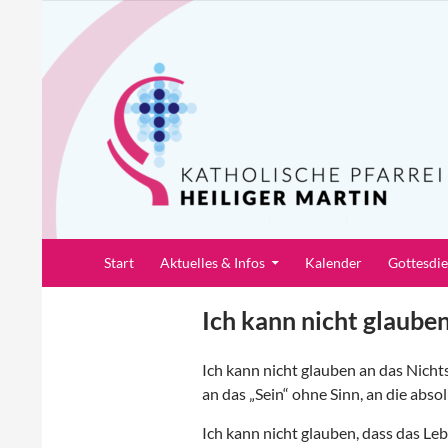
Zum
Inhalt
springen
Suchen
Pfarrei Heiliger Martin
Start
Aktuelles & Infos
Kalender
Gottesdi
Ich kann nicht glaube
Ich kann nicht glauben an das Nichts
an das „Sein“ ohne Sinn, an die absol
Ich kann nicht glauben, dass das Lebe