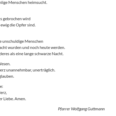
ählige Menschen heimsucht.
ls gebrochen wird
wig die Opfer sind.
ele unschuldige Menschen
racht wurden und noch heute werden.
deres als eine lange schwarze Nacht.
Wesen.
Herz unannehmbar, unerträglich.
 glauben.
e:
erz,
er Liebe. Amen.
Pfarrer Wolfgang Guttmann