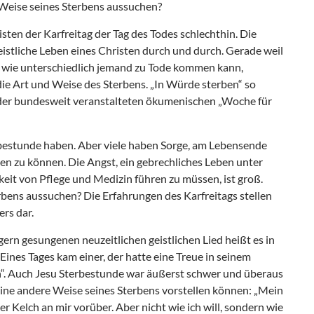
 Weise seines Sterbens aussuchen?
risten der Karfreitag der Tag des Todes schlechthin. Die
geistliche Leben eines Christen durch und durch. Gerade weil
 wie unterschiedlich jemand zu Tode kommen kann,
 die Art und Weise des Sterbens. „In Würde sterben“ so
 der bundesweit veranstalteten ökumenischen „Woche für
bestunde haben. Aber viele haben Sorge, am Lebensende
en zu können. Die Angst, ein gebrechliches Leben unter
eit von Pflege und Medizin führen zu müssen, ist groß.
rbens aussuchen? Die Erfahrungen des Karfreitags stellen
ers dar.
gern gesungenen neuzeitlichen geistlichen Lied heißt es in
Eines Tages kam einer, der hatte eine Treue in seinem
en“. Auch Jesu Sterbestunde war äußerst schwer und überaus
eine andere Weise seines Sterbens vorstellen können: „Mein
er Kelch an mir vorüber. Aber nicht wie ich will, sondern wie