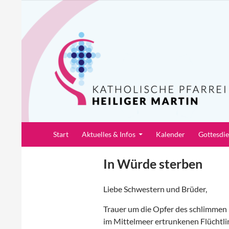
Zum
Inhalt
springen
Suchen
Pfarrei Heiliger Martin
Start
Aktuelles & Infos
Kalender
Gottesdi
In Würde sterben
Liebe Schwestern und Brüder,
Trauer um die Opfer des schlimmen 
im Mittelmeer ertrunkenen Flüchtlin