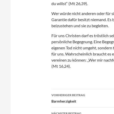
du willst“ (Mt 26,39).
Wer würde nicht anderen oder für s
Garantie dafür besitzt niemand. Es 
beizustehen und sie zu begleiten.
Für uns Christen darf es tröstlich se
persönliche Begegnung. Eine Begegn
eigenen Tod nicht umgeht, sondern tap
für uns. Wahrscheinlich braucht es 
vereinen zu können: „Wer mir nachfol
(Mt 16,24).
Beitragsnavigation
VORHERIGER BEITRAG
Barmherzigkeit
NÄCHSTER BEITRAG