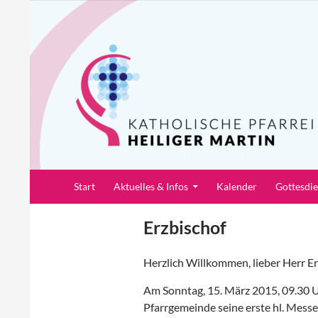
Zum
Inhalt
springen
Suchen
Pfarrei Heiliger Martin
Start
Aktuelles & Infos
Kalender
Gottesdi
Erzbischof
Herzlich Willkommen, lieber Herr Er
Am Sonntag, 15. März 2015, 09.30 Uh
Pfarrgemeinde seine erste hl. Mess