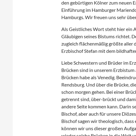
den gebürtigen Kölner zum neuen E
Einführung im Hamburger Mariendom 
Hamburgs. Wir freuen uns sehr übe
Als Geistliches Wort steht hier ein
Gläubigen seines Bistums richtet. D
zugleich flächenmäßig größte aller d
Erzbischof Stefan mit dem bildhaft
Liebe Schwestern und Brüder im Er
Brücken sind in unserem Erzbistum 
Brücken habe als Venedig. Beeindru
Rendsburg. Und über die Brücke, die
schon morgen gehen. Bei einer Brück
getrennt sind, über-brückt und dam
andere Seite kommen kann. Darin seh
Bischof, aber auch für unsere Diöz
Bischof sagen wir theologisch, dass e
können wir uns dieser großen Aufga
wieder solche Brücken in die Welt 