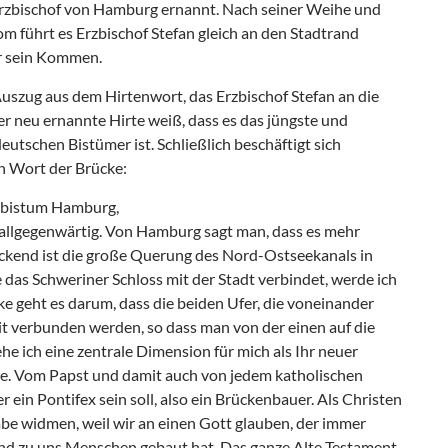
rzbischof von Hamburg ernannt. Nach seiner Weihe und
führt es Erzbischof Stefan gleich an den Stadtrand
r sein Kommen.
 Auszug aus dem Hirtenwort, das Erzbischof Stefan an die
er neu ernannte Hirte weiß, dass es das jüngste und
eutschen Bistümer ist. Schließlich beschäftigt sich
en Wort der Brücke:
zbistum Hamburg,
allgegenwärtig. Von Hamburg sagt man, dass es mehr
ckend ist die große Querung des Nord-Ostseekanals in
 das Schweriner Schloss mit der Stadt verbindet, werde ich
e geht es darum, dass die beiden Ufer, die voneinander
it verbunden werden, so dass man von der einen auf die
e ich eine zentrale Dimension für mich als Ihr neuer
ese. Vom Papst und damit auch von jedem katholischen
r ein Pontifex sein soll, also ein Brückenbauer. Als Christen
be widmen, weil wir an einen Gott glauben, der immer
und zu uns Menschen gebaut hat. Das ganze Alte Testament