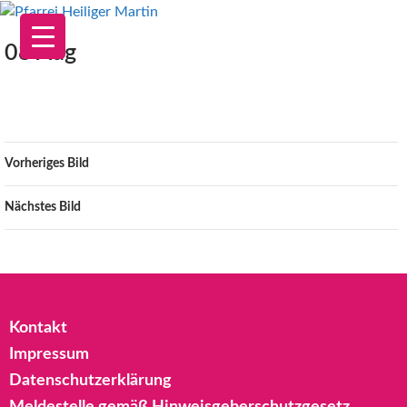
Zum
Inhalt
08 Aug
springen
Vorheriges Bild
Nächstes Bild
Kontakt
Impressum
Datenschutzerklärung
Meldestelle gemäß Hinweisgeberschutzgesetz