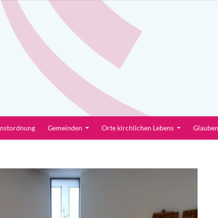
enstordnung
Gemeinden
Orte kirchlichen Lebens
Glaube