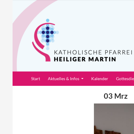
Zum
Inhalt
springen
Suchen
Pfarrei Heiliger Martin
Start
Aktuelles & Infos
Kalender
Gottesdi
03 Mrz