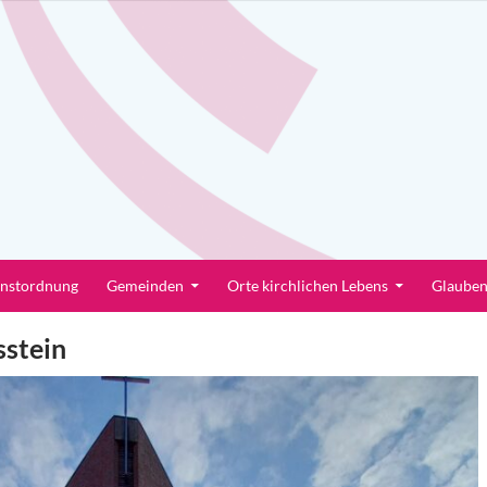
enstordnung
Gemeinden
Orte kirchlichen Lebens
Glaube
stein