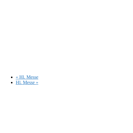
«
Hl. Messe
Hl. Messe
»