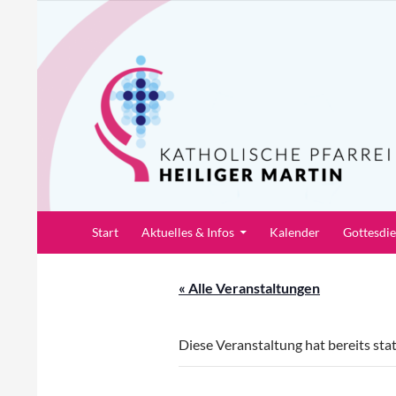
Zum
Inhalt
springen
Suchen
Pfarrei Heiliger Martin
Start
Aktuelles & Infos
Kalender
Gottesdi
« Alle Veranstaltungen
Diese Veranstaltung hat bereits sta