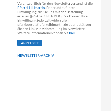
Verantwortlich für den Newsletterversand ist die
Pfarrei Hl. Martin
. Er beruht auf Ihrer
Einwilligung, die Sie uns mit der Bestellung
erteilen (§ 6 Abs. 1 lit. b KDG). Sie können Ihre
Einwilligung jederzeit widerrufen:
pfarrbuero(at)pfarreihlmartin.de oder betätigen
Sie den Link zur Abbestellung im Newsletter.
Weitere Informationen finden Sie
hier
.
NEWSLETTER-ARCHIV