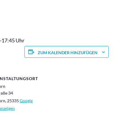
5-17:45 Uhr
ZUM KALENDER HINZUFÜGEN
NSTALTUNGSORT
orn
raße 34
orn
,
25335
Google
anzeigen