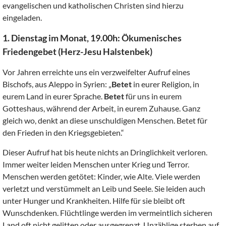
evangelischen und katholischen Christen sind hierzu
eingeladen.
1. Dienstag im Monat, 19.00h: Ökumenisches
Friedengebet (Herz-Jesu Halstenbek)
Vor Jahren erreichte uns ein verzweifelter Aufruf eines
Bischofs, aus Aleppo in Syrien: „
Betet
in eurer Religion, in
eurem Land in eurer Sprache.
Betet
für uns in eurem
Gotteshaus, während der Arbeit, in eurem Zuhause. Ganz
gleich wo, denkt an diese unschuldigen Menschen. Betet für
den Frieden in den Kriegsgebieten.“
Dieser Aufruf hat bis heute nichts an Dringlichkeit verloren.
Immer weiter leiden Menschen unter Krieg und Terror.
Menschen werden getötet: Kinder, wie Alte. Viele werden
verletzt und verstümmelt an Leib und Seele. Sie leiden auch
unter Hunger und Krankheiten. Hilfe für sie bleibt oft
Wunschdenken. Flüchtlinge werden im vermeintlich sicheren
Land oft nicht gelitten oder ausgegrenzt. Unzählige sterben auf