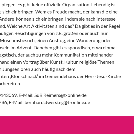
fegen. Es gibt keine offizielle Organisation. Lebendig ist
ie sich einbringen. Wem es Freude macht, der kann die eine
 Andere können sich einbringen, indem sie nach Interesse
nd. Welche Art Aktivitäten sind das? Da gibt es in der Regel
figer, Besichtigungen von z.B. großen oder auch nur
 Museumsbesuch, einen Ausflug, eine Wanderung oder
ein im Advent. Daneben gibt es sporadisch, etwa einmal
gstisch, der auch zu mehr Kommunikation miteinander
emand einen Vortrag über Kunst, Kultur, religiöse Themen
n Jungsenioren auch häufig nach dem
nten ‚Klönschnack‘ im Gemeindehaus der Herz-Jesu-Kirche
orbereiten.
10143069, E-Mail: SuB.Reimers@t-online.de
286, E-Mail: bernhard.dwersteg@t-online.de