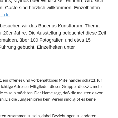
lantis, Mythos oder Wirk
lichkeit erinnert, wird sich
en. Gäste sind
herzlich willkommen. Einzelheiten
t.de
.
besuchen wir das Bucerius Kunstforum.
Thema
r 20er Jahre. Die Ausstellung
beleuchtet diese Zeit
emälden, über 100
Fotografien und etwa 15
Führung gebucht.
Einzelheiten unter
ein offenes und vorbehaltloses Miteinander schätzt, für
ichtige Adresse. Mitglieder dieser Gruppe -die z.Zt. mehr
 die es sein möchten. Der Name sagt, daß die meisten davon
en. Da die Jungsenioren kein Verein sind, gibt es keine
täten zusammen zu sein, dabei Beziehungen zu anderen -