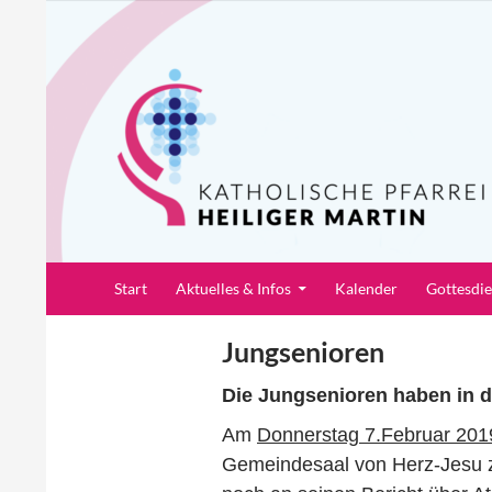
Zum
Inhalt
springen
Suchen
Pfarrei Heiliger Martin
Start
Aktuelles & Infos
Kalender
Gottesdi
Jungsenioren
Die Jungsenioren haben in d
Am
Donnerstag 7.Februar 201
Gemeindesaal von Herz-Jesu z