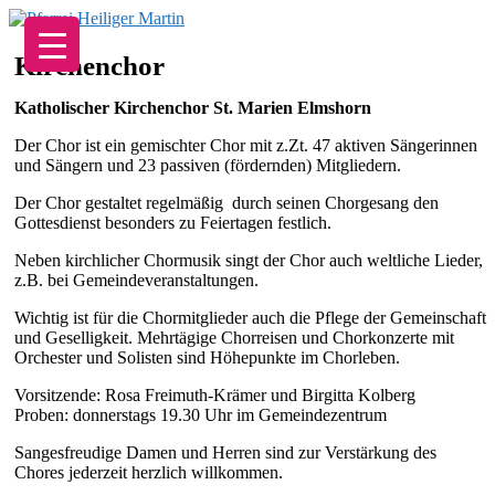
Zum
Inhalt
springen
Kirchenchor
Katholischer Kirchenchor St. Marien Elmshorn
Der Chor ist ein gemischter Chor mit z.Zt. 47 aktiven Sängerinnen
und Sängern und 23 passiven (fördernden) Mitgliedern.
Der Chor gestaltet regelmäßig durch seinen Chorgesang den
Gottesdienst besonders zu Feiertagen festlich.
Neben kirchlicher Chormusik singt der Chor auch weltliche Lieder,
z.B. bei Gemeindeveranstaltungen.
Wichtig ist für die Chormitglieder auch die Pflege der Gemeinschaft
und Geselligkeit. Mehrtägige Chorreisen und Chorkonzerte mit
Orchester und Solisten sind Höhepunkte im Chorleben.
Vorsitzende: Rosa Freimuth-Krämer und Birgitta Kolberg
Proben: donnerstags 19.30 Uhr im Gemeindezentrum
Sangesfreudige Damen und Herren sind zur Verstärkung des
Chores jederzeit herzlich willkommen.