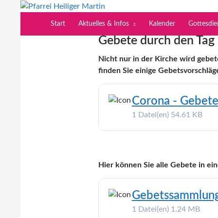
Zum
Inhalt
Suchen
Pfarrei Heiliger Martin
Start
Aktuelles & Infos
Kalender
Gottesdi
springen
Gebete durch den Tag
Nicht nur in der Kirche wird gebet
finden Sie einige Gebetsvorschläg
Corona - Gebet
1 Datei(en)
54.61 KB
Hier können Sie alle Gebete in 
Gebetssammlung
1 Datei(en)
1.24 MB