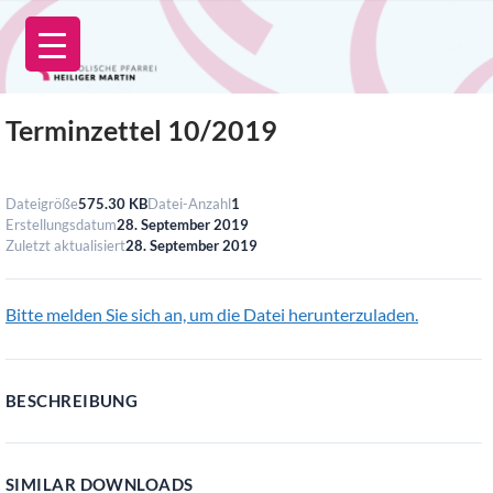
Zum
Inhalt
springen
Terminzettel 10/2019
Dateigröße
575.30 KB
Datei-Anzahl
1
Erstellungsdatum
28. September 2019
Zuletzt aktualisiert
28. September 2019
Bitte melden Sie sich an, um die Datei herunterzuladen.
BESCHREIBUNG
SIMILAR DOWNLOADS