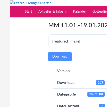
Zum
Inhalt
Suchen
Pfarrei Heiliger Martin
Start
Aktuelles & Infos
Kalender
Gottesdi
springen
MM 11.01.-19.01.20
[featured_image]
Download
Version
Download
203
Dateigröße
289.90 KB
Datei-Anzahl
1