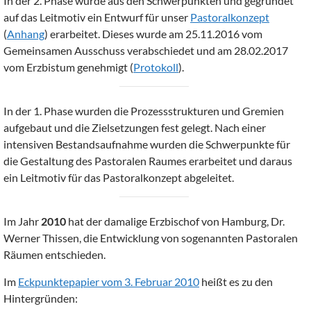
In der 2. Phase wurde aus den Schwerpunkten und gegründet
auf das Leitmotiv ein Entwurf für unser
Pastoralkonzept
(
Anhang
) erarbeitet. Dieses wurde am 25.11.2016 vom
Gemeinsamen Ausschuss verabschiedet und am 28.02.2017
vom Erzbistum genehmigt (
Protokoll
).
In der 1. Phase wurden die Prozessstrukturen und Gremien
aufgebaut und die Zielsetzungen fest gelegt. Nach einer
intensiven Bestandsaufnahme wurden die Schwerpunkte für
die Gestaltung des Pastoralen Raumes erarbeitet und daraus
ein Leitmotiv für das Pastoralkonzept abgeleitet.
Im Jahr
2010
hat der damalige Erzbischof von Hamburg, Dr.
Werner Thissen, die Entwicklung von sogenannten Pastoralen
Räumen entschieden.
Im
Eckpunktepapier vom 3. Februar 2010
heißt es zu den
Hintergründen: