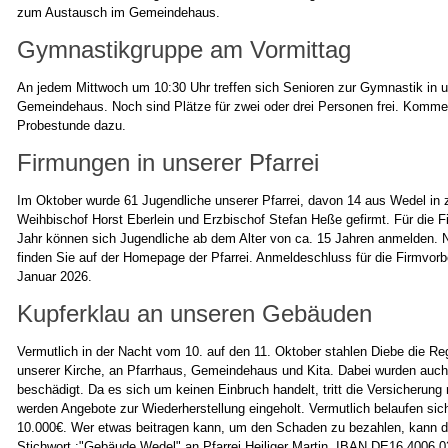
zum Austausch im Gemeindehaus.
Gymnastikgruppe am Vormittag
An jedem Mittwoch um 10:30 Uhr treffen sich Senioren zur Gymnastik in 
Gemeindehaus. Noch sind Plätze für zwei oder drei Personen frei. Kommen
Probestunde dazu.
Firmungen in unserer Pfarrei
Im Oktober wurde 61 Jugendliche unserer Pfarrei, davon 14 aus Wedel in 
Weihbischof Horst Eberlein und Erzbischof Stefan Heße gefirmt. Für die 
Jahr können sich Jugendliche ab dem Alter von ca. 15 Jahren anmelden. 
finden Sie auf der Homepage der Pfarrei. Anmeldeschluss für die Firmvorbe
Januar 2026.
Kupferklau an unseren Gebäuden
Vermutlich in der Nacht vom 10. auf den 11. Oktober stahlen Diebe die Re
unserer Kirche, an Pfarrhaus, Gemeindehaus und Kita. Dabei wurden auch d
beschädigt. Da es sich um keinen Einbruch handelt, tritt die Versicherung n
werden Angebote zur Wiederherstellung eingeholt. Vermutlich belaufen sic
10.000€. Wer etwas beitragen kann, um den Schaden zu bezahlen, kann d
Stichwort :"Gebäude Wedel" an Pfarrei Heiliger Martin, IBAN DE16 4006