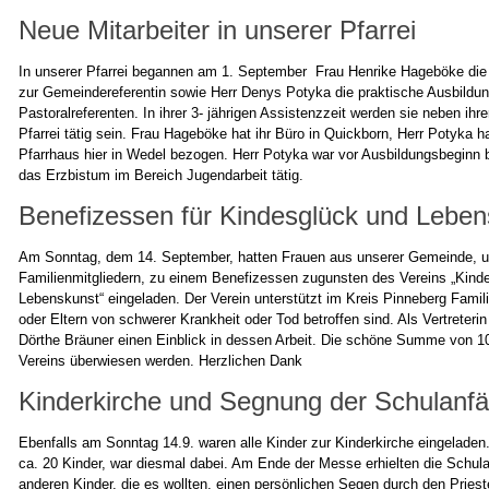
Neue Mitarbeiter in unserer Pfarrei
In unserer Pfarrei begannen am 1. September Frau Henrike Hageböke die 
zur Gemeindereferentin sowie Herr Denys Potyka die praktische Ausbildu
Pastoralreferenten. In ihrer 3- jährigen Assistenzzeit werden sie neben ihr
Pfarrei tätig sein. Frau Hageböke hat ihr Büro in Quickborn, Herr Potyka h
Pfarrhaus hier in Wedel bezogen. Herr Potyka war vor Ausbildungsbeginn be
das Erzbistum im Bereich Jugendarbeit tätig.
Benefizessen für Kindesglück und Leben
Am Sonntag, dem 14. September, hatten Frauen aus unserer Gemeinde, un
Familienmitgliedern, zu einem Benefizessen zugunsten des Vereins „Kind
Lebenskunst“ eingeladen. Der Verein unterstützt im Kreis Pinneberg Famili
oder Eltern von schwerer Krankheit oder Tod betroffen sind. Als Vertreteri
Dörthe Bräuner einen Einblick in dessen Arbeit. Die schöne Summe von 
Vereins überwiesen werden. Herzlichen Dank
Kinderkirche und Segnung der Schulanf
Ebenfalls am Sonntag 14.9. waren alle Kinder zur Kinderkirche eingeladen
ca. 20 Kinder, war diesmal dabei. Am Ende der Messe erhielten die Schula
anderen Kinder, die es wollten, einen persönlichen Segen durch den Priest